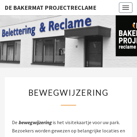
DE BAKERMAT PROJECTRECLAME
Togg
navig
DE BA
PROJECT
BEWEGWIJZERING
BEWEGWIJZERING
De
bewegwijzering
is het visitekaartje voor uw park.
Bezoekers worden gewezen op belangrijke locaties en