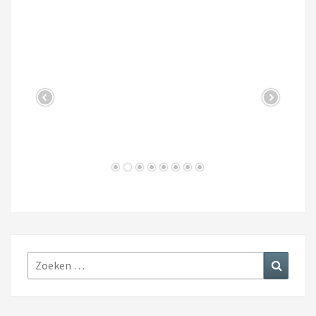
Zoeken
Zoeke
naar: